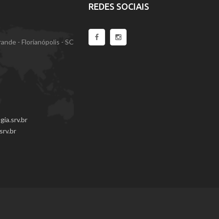
REDES SOCIAIS
nde - Florianópolis - SC
ia.srv.br
srv.br