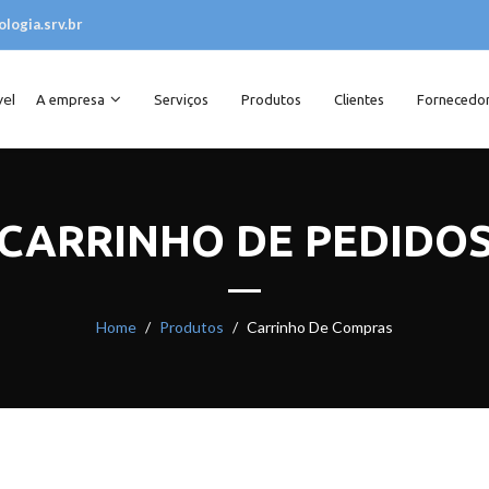
logia.srv.br
vel
A empresa
Serviços
Produtos
Clientes
Fornecedo
CARRINHO DE PEDIDO
Home
Produtos
Carrinho De Compras