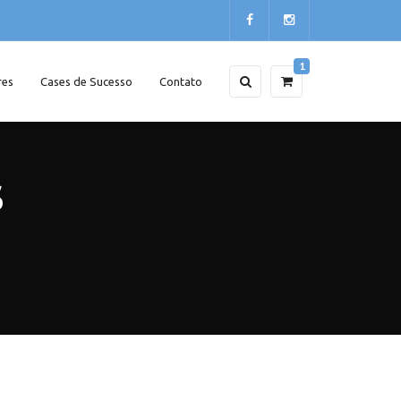
1
res
Cases de Sucesso
Contato
S