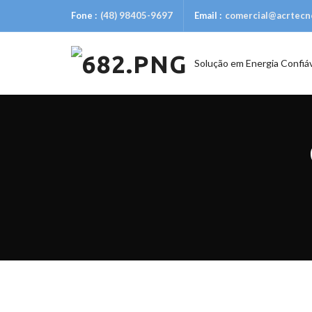
Fone :
(48) 98405-9697
Email :
comercial@acrtecno
Solução em Energia Confiá